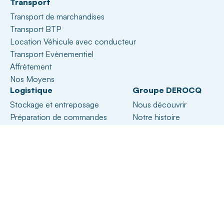
Transport
Transport de marchandises
Transport BTP
Location Véhicule avec conducteur
Transport Evènementiel
Affrètement
Nos Moyens
Logistique
Groupe DEROCQ
Stockage et entreposage
Nous découvrir
Préparation de commandes
Notre histoire
Cross docking
Notre équipe
Nos sites
Nos engagements RSE
Nous rejoindre
Nos entités
Nos labels